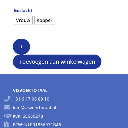
tot
€17,90
Geslacht
Vrouw
Koppel
Nimbochromis
Venustus
aantal
Toevoegen aan winkelwagen
VISVOERTOTAAL
+31 6 17 08 89 10
info@visvoertotaal.nl
KvK: 65680278
BTW: NL001856971B46