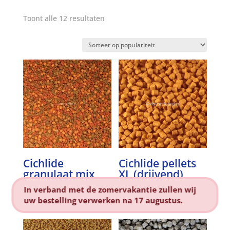
Gesorteerd
Toont alle 12 resultaten
op
populariteit
Cichlide
Cichlide pellets
granulaat mix
XL (drijvend)
In verband met de zomervakantie zullen wij
Prijsklasse:
Prijsklasse:
€
6,25
-
€
35,95
€
5,95
-
€
14,95
uw bestelling verwerken na 17 augustus.
€6,25
€5,95
tot
tot