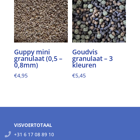
Guppy mini
Goudvis
granulaat (0,5 –
granulaat – 3
0,8mm)
kleuren
€
4,95
€
5,45
VISVOERTOTAAL
+31 6 17 08 89 10