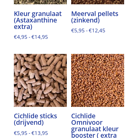
Kleur granulaat
Meerval pellets
(Astaxanthine
(zinkend)
extra)
Prijsklasse:
€
5,95
-
€
12,45
Prijsklasse:
€
4,95
-
€
14,95
€5,95
€4,95
tot
tot
€12,45
€14,95
Cichlide sticks
Cichlide
(drijvend)
Omnivoor
granulaat kleur
Prijsklasse:
€
5,95
-
€
13,95
booster ( extra