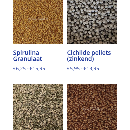
€35,95
€14,95
Spirulina
Cichlide pellets
Granulaat
(zinkend)
Prijsklasse:
Prijsklasse:
€
6,25
-
€
15,95
€
5,95
-
€
13,95
€6,25
€5,95
tot
tot
€15,95
€13,95