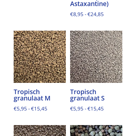
€5,95
Astaxantine)
tot
Prijsklasse:
€
8,95
-
€
24,85
€13,95
€8,95
tot
€24,85
Tropisch
Tropisch
granulaat M
granulaat S
Prijsklasse:
Prijsklasse:
€
5,95
-
€
15,45
€
5,95
-
€
15,45
€5,95
€5,95
tot
tot
€15,45
€15,45