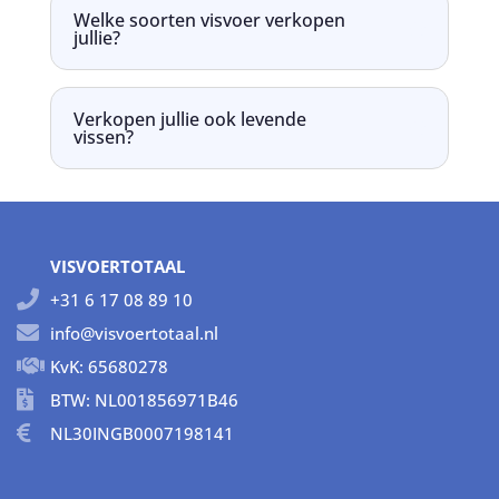
Welke soorten visvoer verkopen
jullie?
Verkopen jullie ook levende
vissen?
VISVOERTOTAAL
+31 6 17 08 89 10
info@visvoertotaal.nl
KvK: 65680278
BTW: NL001856971B46
NL30INGB0007198141