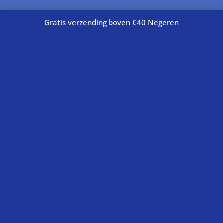
VOLG ONS OP FACEBOOK
Gratis verzending boven €40
Negeren

PRODUCT CATEGORIEËN
Aquacare
Planten
Vissen
Voer
INFORMATIE
Verzend- en retourbeleid