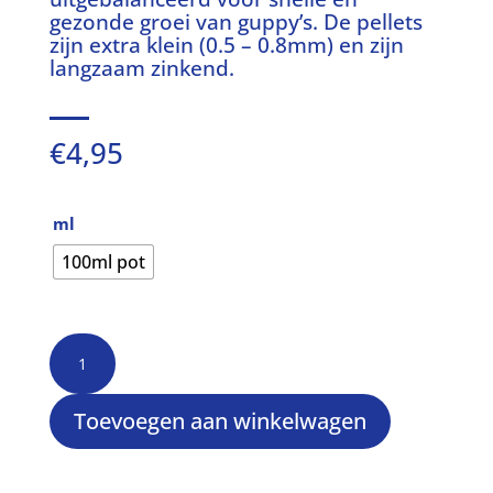
gezonde groei van guppy’s. De pellets
zijn extra klein (0.5 – 0.8mm) en zijn
langzaam zinkend.
€
4,95
ml
100ml pot
Guppy
mini
granulaat
(0,5
Toevoegen aan winkelwagen
-
0,8mm)
aantal