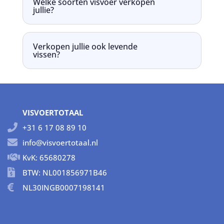
Welke soorten visvoer verkopen
jullie?
Verkopen jullie ook levende
vissen?
VISVOERTOTAAL
+31 6 17 08 89 10
info@visvoertotaal.nl
KvK: 65680278
BTW: NL001856971B46
NL30INGB0007198141