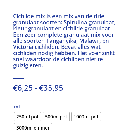
Cichlide mix is een mix van de drie
granulaat soorten: Spirulina granulaat,
kleur granulaat en cichlide granulaat.
Een zeer complete granulaat mix voor
alle soorten Tanganyika, Malawi , en
Victoria cichliden. Bevat alles wat
cichliden nodig hebben. Het voer zinkt
snel waardoor de cichliden niet te
gulzig eten.
Prijsklasse:
€
6,25
-
€
35,95
€6,25
tot
€35,95
ml
250ml pot
500ml pot
1000ml pot
3000ml emmer