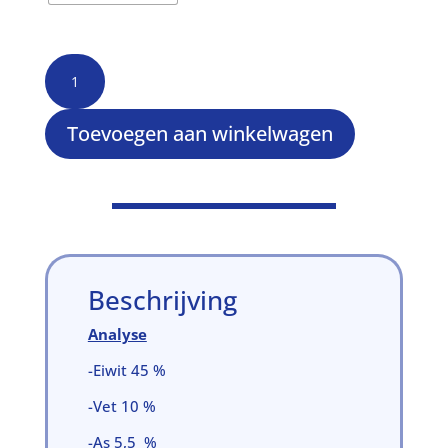
Cichlide
granulaat
mix
aantal
Toevoegen aan winkelwagen
Beschrijving
Analyse
-Eiwit 45 %
-Vet 10 %
-As 5,5 %