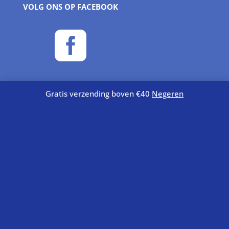
VOLG ONS OP FACEBOOK

Gratis verzending boven €40
Negeren
PRODUCT CATEGORIEËN
Aquacare
Planten
Vissen
Voer
INFORMATIE
Verzend- en retourbeleid
Algemene voorwaarden