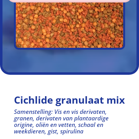
Cichlide granulaat mix
Samenstelling: Vis en vis derivaten,
granen, derivaten van plantaardige
origine, oliën en vetten, schaal en
weekdieren, gist, spirulina