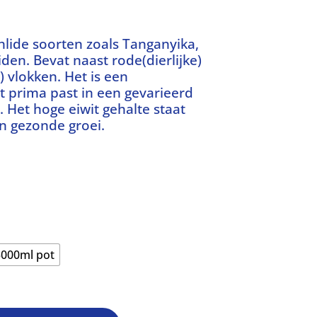
hlide soorten zoals Tanganyika,
liden. Bevat naast rode(dierlijke)
 vlokken. Het is een
t prima past in een gevarieerd
 Het hoge eiwit gehalte staat
n gezonde groei.
sklasse:
0
,50
3000ml pot