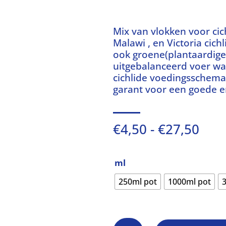
Mix van vlokken voor cic
Malawi , en Victoria cich
ook groene(plantaardige)
uitgebalanceerd voer wa
cichlide voedingsschema.
garant voor een goede e
Prij
€
4,50
-
€
27,50
€4,5
tot
€27
ml
250ml pot
1000ml pot
Malawi