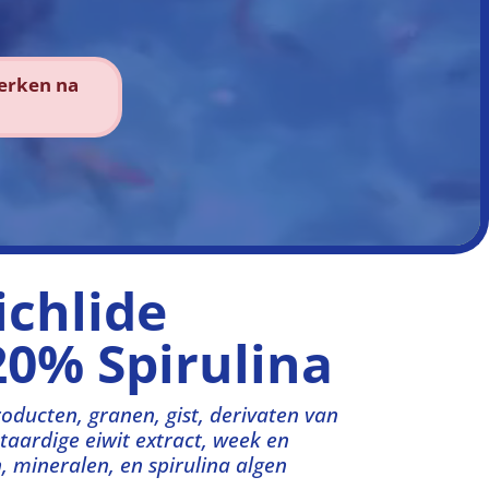
werken na
ichlide
20% Spirulina
roducten, granen, gist, derivaten van
taardige eiwit extract, week en
n, mineralen, en spirulina algen