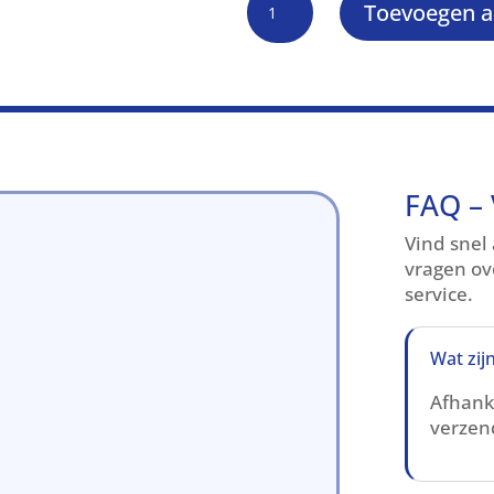
Toevoegen a
Cichlide
vlokken
20%
Spirulina
aantal
FAQ – 
Vind snel
vragen ov
service.
Wat zij
Afhanke
verzend